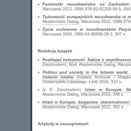
Feministki muzułmańskie na Zachodzie
Warszawa 2012, ISBN 978-83-61203-99-5, 204 
Tożsamość europejskich muzułmanów w my
Akademickie Dialog
, Warszawa 2012, ISBN 978
Życie codzienne w muzułmańskim Paryż
Warszawa 2005, ISBN 83-88938-28-2, 307 s.
Redakcja książek
Posklejać tożsamość. Szkice o współczesnośc
Zasztowtem), Wyd. Akademickie Dialog, Warsza
Politics and society in the Islamic world.
świecie islamu
(Izabelą Kończak i Magdal
Uniwersytetu Łódzkiego, Łódź 2016, 312 s.
(z K. Zasztowtem)
Islam w Europie. N
Akademickie Dialog, Warszawa 2015, 348 s.
Islam w Europie: bogactwo różnorodności 
Akademickie Dialog, Warszawa 2012, 302 s.
Artykuły w czasopismach