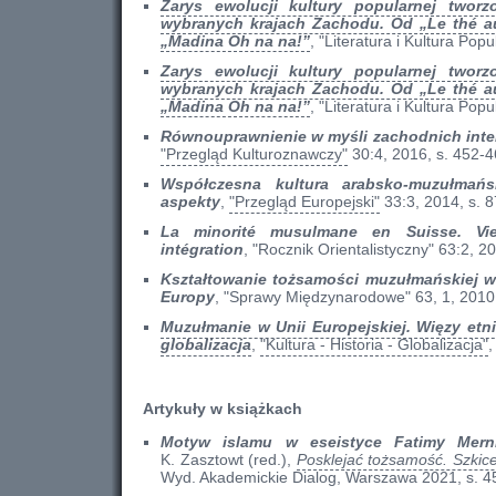
Zarys ewolucji kultury popularnej two
wybranych krajach Zachodu. Od „Le thé a
„Madina Oh na na!”
, "Literatura i Kultura Pop
Zarys ewolucji kultury popularnej two
wybranych krajach Zachodu. Od „Le thé a
„Madina Oh na na!”
, "Literatura i Kultura Pop
Równouprawnienie w myśli zachodnich inte
"Przegląd Kulturoznawczy"
30:4, 2016, s. 452-4
Współczesna kultura arabsko-muzułmań
aspekty
,
"Przegląd Europejski"
33:3, 2014, s. 8
La minorité musulmane en Suisse. Vie 
intégration
, "Rocznik Orientalistyczny" 63:2, 20
Kształtowanie tożsamości muzułmańskiej w
Europy
, "Sprawy Międzynarodowe" 63, 1, 2010,
Muzułmanie w Unii Europejskiej. Więzy etnic
globalizacja
,
"Kultura - Historia - Globalizacja"
,
Artykuły w książkach
Motyw islamu w eseistyce Fatimy Merni
K. Zasztowt (red.),
Posklejać tożsamość. Szkice 
Wyd. Akademickie Dialog, Warszawa 2021, s. 4