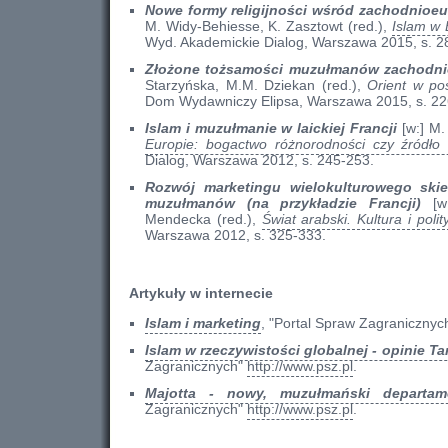
Nowe formy religijności wśród zachodnioe
M. Widy-Behiesse, K. Zasztowt (red.),
Islam w 
Wyd. Akademickie Dialog, Warszawa 2015, s. 2
Złożone tożsamości muzułmanów zachodni
Starzyńska, M.M. Dziekan (red.),
Orient w po
Dom Wydawniczy Elipsa, Warszawa 2015, s. 22
Islam i muzułmanie w laickiej Francji
[w:] M.
Europie: bogactwo różnorodności czy źródło 
Dialog, Warszawa 2012, s. 245-253.
Rozwój marketingu wielokulturowego ski
muzułmanów (na przykładzie Francji)
[w:
Mendecka (red.),
Świat arabski. Kultura i polit
Warszawa 2012, s. 325-333.
Artykuły w internecie
Islam i marketing
, "Portal Spraw Zagranicznyc
Islam w rzeczywistości globalnej - opinie 
Zagranicznych"
http://www.psz.pl
.
Majotta - nowy, muzułmański departame
Zagranicznych"
http://www.psz.pl
.