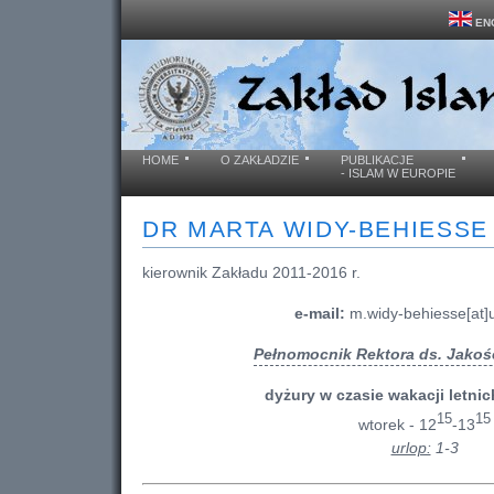
EN
HOME
O ZAKŁADZIE
PUBLIKACJE
- ISLAM W EUROPIE
DR MARTA WIDY-BEHIESSE
kierownik Zakładu 2011-2016 r.
e-mail:
m.widy-behiesse[at]
Pełnomocnik Rektora ds. Jakośc
dyżury w czasie wakacji letnic
15
15
wtorek - 12
-13
urlop:
1-3