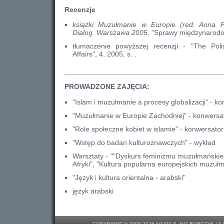
Recenzje
książki Muzułmanie w Europie (red. Anna 
Dialog. Warszawa 2005
, "Sprawy międzynarodo
tłumaczenie powyższej recenzji - "The Polis
Affairs", 4, 2005, s. .
PROWADZONE ZAJĘCIA:
"Islam i muzułmanie a procesy globalizacji" - k
"Muzułmanie w Europie Zachodniej" - konwersa
"Role społeczne kobiet w islamie" - konwersato
"Wstęp do badan kulturoznawczych" - wykład
Warsztaty - ""Dyskurs feminizmu muzułmańskiego
Afryki", "Kultura popularna europejskich muzu
"Język i kultura orientalna - arabski"
język arabski
COPYRIGHT © 2009-2026 AGATA S. NALBORCZYK |
A.